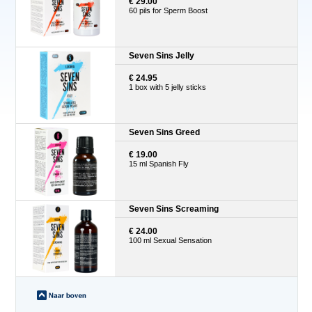
€ 29.00
60 pils for Sperm Boost
Seven Sins Jelly
€ 24.95
1 box with 5 jelly sticks
Seven Sins Greed
€ 19.00
15 ml Spanish Fly
Seven Sins Screaming
€ 24.00
100 ml Sexual Sensation