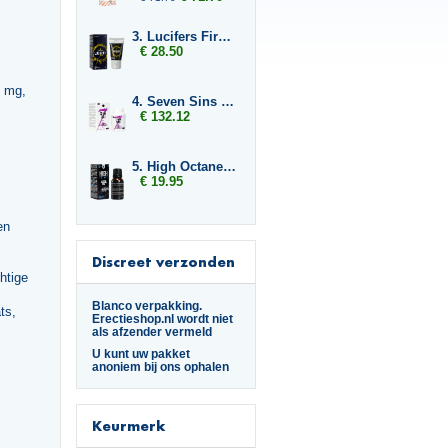
3. Lucifers Fire Pussy Tightening Gel
€ 28.50
0 mg,
4. Seven Sins Lust 6 x
€ 132.12
5. High Octane Spanish Fly
€ 19.95
en
Discreet verzonden
htige
Blanco verpakking.
ts,
Erectieshop.nl wordt niet
als afzender vermeld
U kunt uw pakket
anoniem bij ons ophalen
Keurmerk