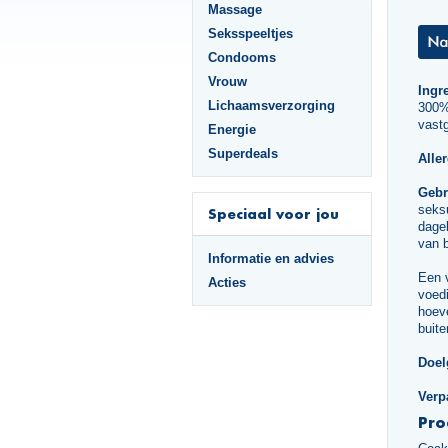
Massage
Seksspeeltjes
Condooms
Vrouw
Ingr
Lichaamsverzorging
300%*
vastg
Energie
Superdeals
Alle
Gebr
seks
Speciaal voor jou
dagel
van 
Informatie en advies
Een 
Acties
voedi
hoeve
buite
Doel
Verp
Pro