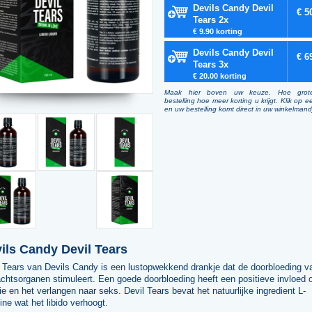
Devils Candy Devil
€ 5
Tears 2x
€ 9.90 korting
Devils Candy Devil
€ 6
Tears 3x
€ 20.00 korting
Maak hier boven uw keuze. Hoe grot
bestelling hoe meer korting u krijgt. Klik op e
en uw bestelling komt direct in uw winkelmand
ils Candy Devil Tears
l Tears van Devils Candy is een lustopwekkend drankje dat de doorbloeding v
chtsorganen stimuleert. Een goede doorbloeding heeft een positieve invloed 
ie en het verlangen naar seks. Devil Tears bevat het natuurlijke ingredient L-
ine wat het libido verhoogt.