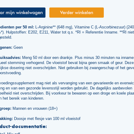
edienten per 50 ml:
L-Arginine** (648 mg), Vitamine C (L-Ascorbinezuur) (24
). Hulpstoffen: E202, E211, Water tot q.s. *RI = Referentie Inname. **RI niet
esteld.
rgenen:
Geen
uiksadvies:
Meng 50 ml door een drankje. Plus minus 30 minuten na inname
ueel stemming verhogend. De vloeistof bevat bijna geen smaak of geur. Deze
ijkse dosering niet overschrijden. Niet gebruiken bij zwangerschap of het gev
borstvoeding.
voedingssupplement mag niet als vervanging van een gevarieerde en evenwic
ng en van een gezonde levensstijl worden gebruikt. De dagelijks aanbevolen
elheid niet overschrijden. Bij voorkeur te bewaren op een droge en koele plaa
n het bereik van kinderen.
groep:
Mannen en vrouwen (18+)
akking:
Doosje met flesje van 100 ml vloeistof
duct-documentatie: