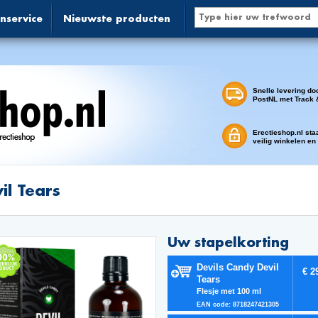
nservice
Nieuwste producten
Snelle levering do
PostNL met Track 
Erectieshop.nl sta
veilig winkelen en
il Tears
Uw stapelkorting
Devils Candy Devil
€ 2
Tears
Flesje met 100 ml
EAN code: 8718247421305