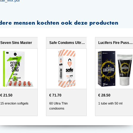
tail_Mix.pdf
dere mensen kochten ook deze producten
Seven Sins Master
Safe Condoms Ultra Thin 6x
Lucifers Fire Pussy Tightening Gel
€ 21.50
€ 71.70
€ 28.50
15 erection softgels
60 Ultra Thin
1 tube with 50 ml
condooms