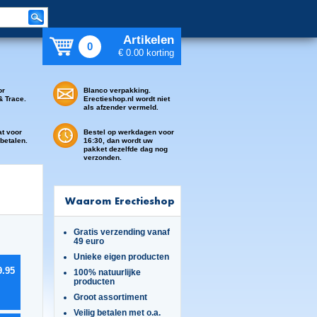
Artikelen
0
€ 0.00 korting
or
Blanco verpakking.
& Trace.
Erectieshop.nl wordt niet
als afzender vermeld.
at voor
Bestel op werkdagen voor
 betalen.
16:30, dan wordt uw
pakket dezelfde dag nog
verzonden.
Waarom Erectieshop
Gratis verzending vanaf
49 euro
Unieke eigen producten
9.95
100% natuurlijke
producten
Groot assortiment
Veilig betalen met o.a.