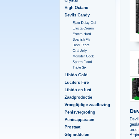
Crystal
High Octane
Devils Candy
Ejact Delay Gel
Erecta Cream
Erecta Hard
Spanish Fly
Devil Tears
Oral Jelly
Monster Cock
Sperm Flood
Triple Six
Libido Gold
Lucifers Fire
Libido en lust
Zaadproductie
Vroegtijdige zaadlozing
Dev
Penisvergroting
Devi
Penisapparaten
gesla
Prostaat
erect
Glijmiddelen
Argin