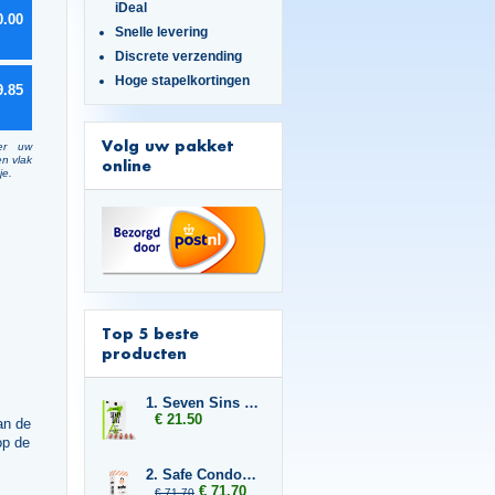
iDeal
0.00
Snelle levering
Discrete verzending
Hoge stapelkortingen
9.85
Volg uw pakket
er uw
en vlak
online
je.
Top 5 beste
producten
1. Seven Sins Master
€ 21.50
an de
op de
2. Safe Condoms Ultra Thin 6x
€ 71.70
€ 71.70