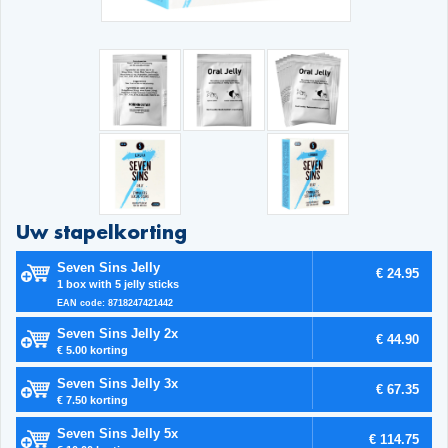
Uw stapelkorting
Seven Sins Jelly
€ 24.95
1 box with 5 jelly sticks
EAN code: 8718247421442
Seven Sins Jelly 2x
€ 44.90
€ 5.00 korting
Seven Sins Jelly 3x
€ 67.35
€ 7.50 korting
Seven Sins Jelly 5x
€ 114.75