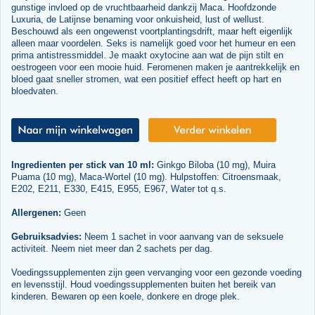
gunstige invloed op de vruchtbaarheid dankzij Maca. Hoofdzonde
Luxuria, de Latijnse benaming voor onkuisheid, lust of wellust.
Beschouwd als een ongewenst voortplantingsdrift, maar heft eigenlijk
alleen maar voordelen. Seks is namelijk goed voor het humeur en een
prima antistressmiddel. Je maakt oxytocine aan wat de pijn stilt en
oestrogeen voor een mooie huid. Feromenen maken je aantrekkelijk en
bloed gaat sneller stromen, wat een positief effect heeft op hart en
bloedvaten.
Ingredienten per stick van 10 ml:
Ginkgo Biloba (10 mg), Muira
Puama (10 mg), Maca-Wortel (10 mg). Hulpstoffen: Citroensmaak,
E202, E211, E330, E415, E955, E967, Water tot q.s.
Allergenen:
Geen
Gebruiksadvies:
Neem 1 sachet in voor aanvang van de seksuele
activiteit. Neem niet meer dan 2 sachets per dag.
Voedingssupplementen zijn geen vervanging voor een gezonde voeding
en levensstijl. Houd voedingssupplementen buiten het bereik van
kinderen. Bewaren op een koele, donkere en droge plek.