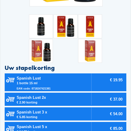
Uw stapelkorting
Spanish Lust
€ 19.95
1 bottle 15 ml
EAN code: 8718247421381
Spanish Lust 2x
€ 37.00
€ 2.90 korting
Spanish Lust 3 x
€ 54.00
€ 5.85 korting
Spanish Lust 5 x
€ 85.00