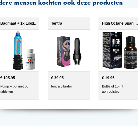
dere mensen kochten ook deze producten
Badmaat + 1x Libido7
Tentra
High Octane Spanish Fly
€ 105.95
€ 39.95
€ 19.95
Pomp + pot met 60
tentra vibrator
Bottle of 15 ml
tabletten
aphrodisiac