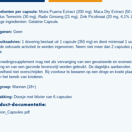
edienten per capsule:
Muira Puama Extract (200 mg), Maca Dry Extract (50 
lus Terrestris (30 mg), Radix Ginseng (21 mg), Zink Picolinaat (20 mg, 4,1% Z
ge ingredienten: Gelatine Capsule.
rgenen:
Geen
uiksadvies:
1 dosering bestaat uit 1 capsule (350 mg) en dient minimaal 1 uu
 de seksuele activiteit te worden ingenomen. Neem niet meer dan 2 capsules 
r.
voedingssupplement mag niet als vervanging van een gevarieerde en evenwic
ng en van een gezonde levensstijl worden gebruikt. De dagelijks aanbevolen
elheid niet overschrijden. Bij voorkeur te bewaren op een droge en koele plaa
n het bereik van kinderen.
groep:
Mannen (18+)
akking:
Doosje met blister van 6 capsules
duct-documentatie:
tion_Capsules.pdf