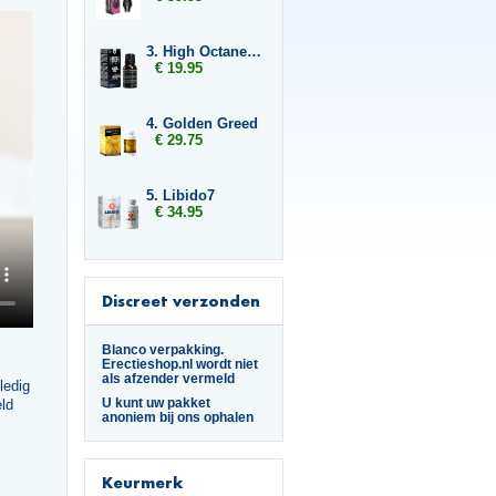
3. High Octane Spanish Fly
€ 19.95
4. Golden Greed
€ 29.75
5. Libido7
€ 34.95
Discreet verzonden
Blanco verpakking.
Erectieshop.nl wordt niet
als afzender vermeld
ledig
U kunt uw pakket
eld
anoniem bij ons ophalen
Keurmerk