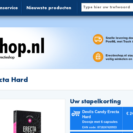
nservice
Nieuwste producten
Snelle levering do
PostNL met Track 
Erectieshop.nl sta
veilig winkelen en
cta Hard
Uw stapelkorting
Devils Candy Erecta
€ 2
Hard
Doosje met 6 capsules
EAN code: 8718247420933