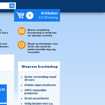
Artikelen
0
€ 0.00 korting
or
Blanco verpakking.
& Trace.
Erectieshop.nl wordt niet
als afzender vermeld.
at voor
Bestel op werkdagen voor
 betalen.
16:30, dan wordt uw
pakket dezelfde dag nog
verzonden.
Waarom Erectieshop
Gratis verzending vanaf
49 euro
Unieke eigen producten
4.95
100% natuurlijke
producten
Groot assortiment
Veilig betalen met o.a.