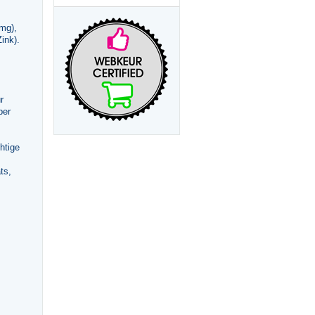
mg),
ink).
r
per
htige
ts,