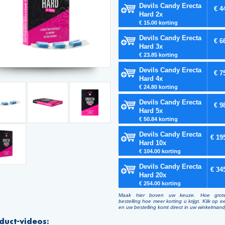
Devils Candy Erecta
€ 4
Hard 2x
€ 15.00 korting
Devils Candy Erecta
€ 6
Hard 3x
€ 23.85 korting
Devils Candy Erecta
€ 7
Hard 4x
€ 24.80 korting
Devils Candy Erecta
€ 9
Hard 5x
€ 50.84 korting
Devils Candy Erecta
€ 19
Hard 10x
€ 104.00 korting
Devils Candy Erecta
€ 34
Hard 20x
€ 254.00 korting
Maak hier boven uw keuze. Hoe grot
bestelling hoe meer korting u krijgt. Klik op e
en uw bestelling komt direct in uw winkelmand
duct-videos: