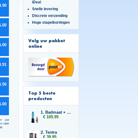
iDeal
4.90
Snelle levering
Discrete verzending
Hoge stapelkortingen
6.00
Volg uw pakket
5.00
online
8.91
5.50
Top 5 beste
producten
5.00
1. Badmaat + 1x Libido7
€ 105.95
er uw
en vlak
je.
2. Tentra
€ 39.95