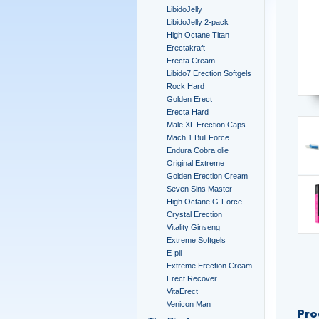
LibidoJelly
LibidoJelly 2-pack
High Octane Titan
Erectakraft
Erecta Cream
Libido7 Erection Softgels
Rock Hard
Golden Erect
Erecta Hard
Male XL Erection Caps
Mach 1 Bull Force
Endura Cobra olie
Original Extreme
Golden Erection Cream
Seven Sins Master
High Octane G-Force
Crystal Erection
Vitality Ginseng
Extreme Softgels
E-pil
Extreme Erection Cream
Erect Recover
VitaErect
Venicon Man
Pro