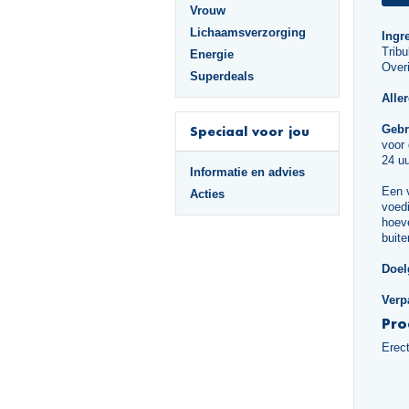
Vrouw
Lichaamsverzorging
Ingr
Tribu
Energie
Overi
Superdeals
Alle
Gebr
Speciaal voor jou
voor
24 uu
Informatie en advies
Een 
Acties
voedi
hoeve
buite
Doel
Verp
Pro
Erec