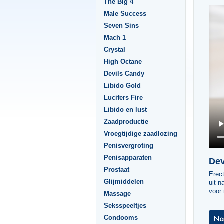
The Big 4
Male Success
Seven Sins
Mach 1
Crystal
High Octane
Devils Candy
Libido Gold
Lucifers Fire
Libido en lust
Zaadproductie
Vroegtijdige zaadlozing
Penisvergroting
Penisapparaten
Dev
Prostaat
Erect
Glijmiddelen
uit n
voor 
Massage
Seksspeeltjes
Condooms