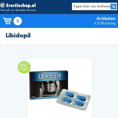
Artikelen
0
€ 0.00 korting
Producten
Libidopil