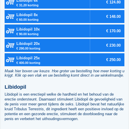
Libidopil 6x
€ 124.80
€ 31.20 korting
Libidopil 8x
€ 148.00
€ 60.00 korting
Libidopil 10x
€ 170.00
€ 90.00 korting
Libidopil 20x
€ 230.00
€ 290.00 korting
Libidopil 25x
€ 250.00
€ 400.00 korting
Maak hier boven uw keuze. Hoe groter uw bestelling hoe meer korting u
krijgt. Klik op een vlak en uw bestelling komt direct in uw winkelmandje.
Libidopil
Libidopil is een erectiepil welke de hardheid en het behoud van de
erectie ondersteunt. Daarnaast stimuleert Libidopil de gevoeligheid van
de penis voor meer genot tijdens de seks. Libidopil bevat het natuurlijke
kruid Tribulus Terrestris, dit ingredient heeft een positieve invloed op de
potentie en een gezonde erectie, stimuleert de doorbloeding naar de
penis en verbetert het uithoudingsvermogen.