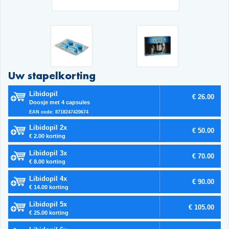
Uw stapelkorting
Libidopil
€ 26.00
Doosje met 4 capsules
EAN code: 8718247420674
Libidopil 2x
€ 50.00
€ 2.00 korting
Libidopil 3x
€ 70.00
€ 8.00 korting
Libidopil 4x
€ 90.00
€ 14.00 korting
Libidopil 5x
€ 105.00
€ 25.00 korting