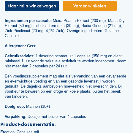
Ingredienten per capsule:
Muira Puama Extract (200 mg), Maca Dry
Extract (50 mg), Tribulus Terrestris (30 mg), Radix Ginseng (21 mg),
Zink Picolinaat (20 mg, 4,1% Zink). Overige ingredienten: Gelatine
Capsule.
Allergenen:
Geen
Gebruiksadvies:
1 dosering bestaat uit 1 capsule (350 mg) en dient
minimaal 1 uur voor de seksuele activiteit te worden ingenomen. Neem
niet meer dan 2 capsules per 24 uur.
Een voedingssupplement mag niet als vervanging van een gevarieerde
en evenwichtige voeding en van een gezonde levensstijl worden
gebruikt. De dagelijks aanbevolen hoeveelheid niet overschrijden. Bij
voorkeur te bewaren op een droge en koele plaats, buiten het bereik
van kinderen.
Doelgroep:
Mannen (18+)
Verpakking:
Doosje met blister van 4 capsules
Product-documentatie:
Erection_Capsules.pdf